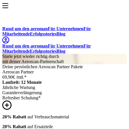
Rund um den aeroman
Für Unternehmen
Für
Mitarbeitende
Erfolgsstories
Blog
Rund um den aeroman
Für Unternehmen
Für
Mitarbeitende
Erfolgsstories
Blog
Starte jetzt wieder richtig durch
mit deiner Aeroscan-Partnerschaft
Deine persönlichen Aeroscan Partner Pakete
Aeroscan Partner
69,90
€ /mtl.
*
Laufzeit: 12 Monate
Jährliche Wartung
Garantieverlängerung
Refresher Schulung*
20% Rabatt
auf Verbrauchsmaterial
20% Rabatt
auf Ersatzteile